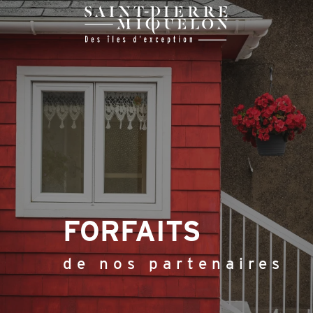
Aller
au
contenu
principal
FORFAITS
de nos partenaires