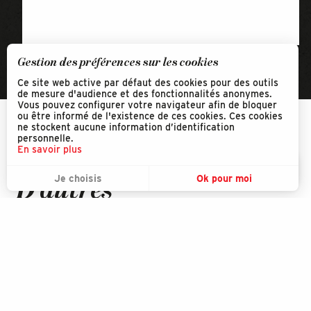
Gestion des préférences sur les cookies
Ce site web active par défaut des cookies pour des outils
de mesure d'audience et des fonctionnalités anonymes.
Vous pouvez configurer votre navigateur afin de bloquer
ou être informé de l'existence de ces cookies. Ces cookies
ne stockent aucune information d’identification
personnelle.
En savoir plus
Découvrir
FR
MENU
Je choisis
Ok pour moi
Recherche
D'autres
Voir les favoris
incontournables
Saint-Pierre, l'île-port
Le Musée de Miquelon
Un
Découvrir