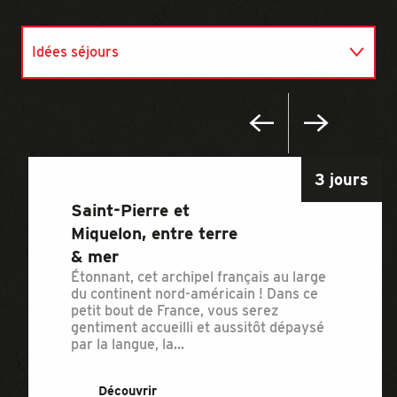
Idées séjours
Dormir
Se restaurer
3 jours
Activités
Saint-Pierre et
Miquelon, entre terre
& mer
Étonnant, cet archipel français au large
du continent nord-américain ! Dans ce
petit bout de France, vous serez
gentiment accueilli et aussitôt dépaysé
par la langue, la...
Découvrir