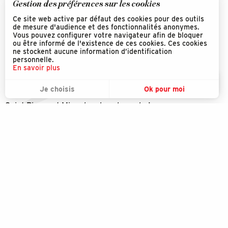
Gestion des préférences sur les cookies
Ce site web active par défaut des cookies pour des outils
de mesure d'audience et des fonctionnalités anonymes.
Vous pouvez configurer votre navigateur afin de bloquer
ou être informé de l'existence de ces cookies. Ces cookies
ne stockent aucune information d’identification
personnelle.
En savoir plus
FR
MENU
Je choisis
Ok pour moi
Téléchargez l'application SPM Exception
Recherche
Voir les favoris
Saint Pierre et Miquelon dans la poche!
Le Musée Héritage
Découvrir
Explorer