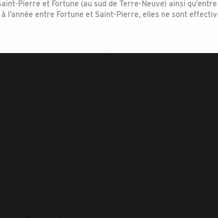
aint-Pierre et Fortune (au sud de Terre-Neuve) ainsi qu’entre
nt à l’année entre Fortune et Saint-Pierre, elles ne sont effec