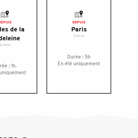
DEPUIS
DEPUIS
les de la
Paris
France
eleine
Québec
Durée : 5h
En été uniquement
ée : 1h.
 uniquement