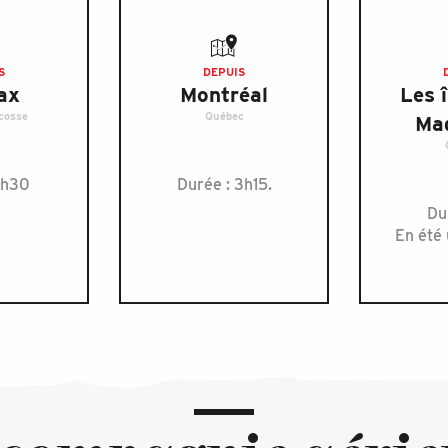
S
DEPUIS
ax
Montréal
Les î
cosse
Québec
Mad
1h30
Durée : 3h15.
Dur
En été