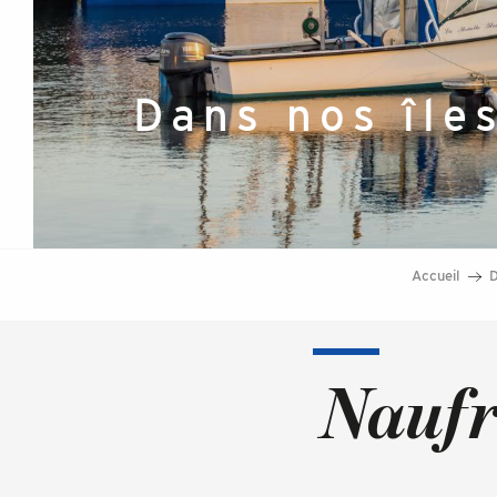
Dans nos île
Accueil
D
Naufr