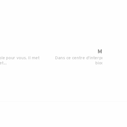
Maison de 
ble pour vous. Il met
Dans ce centre d’interprétation, vous
t...
biodiversité de 